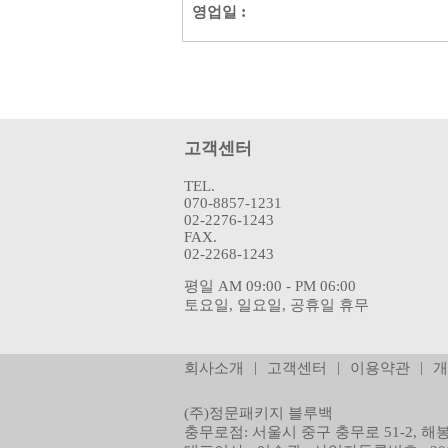
:
영업일
고객센터
TEL.
070-8857-1231
02-2276-1243
FAX.
02-2268-1243
평일 AM 09:00 - PM 06:00
토요일, 일요일, 공휴일 휴무
|
|
|
회사소개
고객센터
이용약관
개
(주)정문패키지 블루백
충무로점: 서울시 중구 충무로 51-2, 해봉