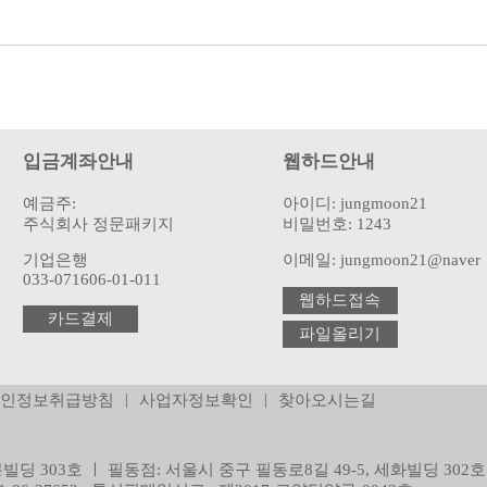
입금계좌안내
웹하드안내
예금주:
아이디: jungmoon21
주식회사 정문패키지
비밀번호: 1243
기업은행
이메일: jungmoon21@naver
033-071606-01-011
웹하드접속
카드결제
파일올리기
|
|
인정보취급방침
사업자정보확인
찾아오시는길
빌딩 303호 ㅣ 필동점: 서울시 중구 필동로8길 49-5, 세화빌딩 302호