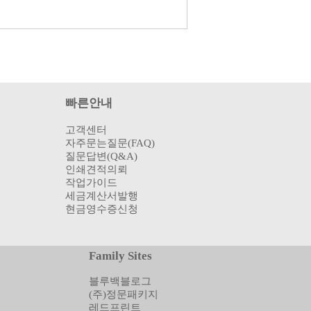
빠른안내
고객센터
자주문는질문(FAQ)
질문답변(Q&A)
인쇄견적의뢰
작업가이드
세금계산서발행
현금영수증신청
Family Sites
블루백블로그
(주)정문패키지
레드프린트