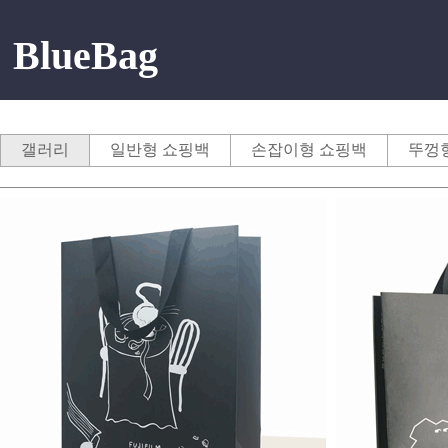
BlueBag
갤러리
일반형 쇼핑백
손잡이형 쇼핑백
뚜껑