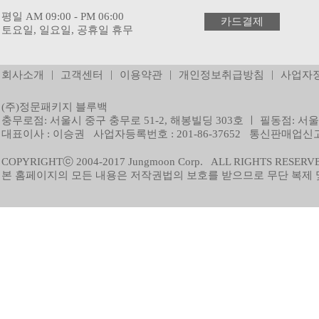
평일 AM 09:00 - PM 06:00
카드결제
토요일, 일요일, 공휴일 휴무
|
|
|
|
회사소개
고객센터
이용약관
개인정보취급방침
사업자
(주)정문패키지 블루백
충무로점: 서울시 중구 충무로 51-2, 해봉빌딩 303호 ㅣ 필동점: 서울
대표이사 : 이승권 사업자등록번호 : 201-86-37652 통신판매업신고 
COPYRIGHTⓒ 2004-2017 Jungmoon Corp. ALL RIGHTS RESERV
본 홈페이지의 모든 내용은 저작권법의 보호를 받으므로 무단 복제 