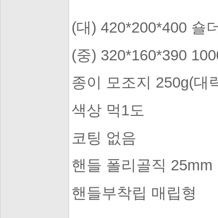
(대) 420*200*400 
(중) 320*160*390 10
종이 모조지 250g(대
색상 먹1도
코팅 없음
핸들 폴리골직 25mm
핸들부착립 매립형