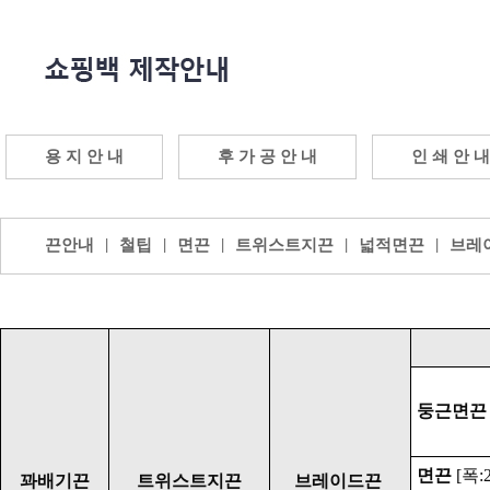
용 지 안 내
후 가 공 안 내
인 쇄 안 내
|
|
|
|
|
끈안내
철팁
면끈
트위스트지끈
넓적면끈
브레
둥근면끈
면끈
[폭:
꽈배기끈
트위스트지끈
브레이드끈