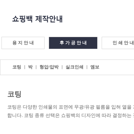
용 지 안 내
후 가 공 안 내
인 쇄 안 내
|
|
|
|
코팅
박
형압/압박
실크인쇄
엠보
코팅
코팅은 다양한 인쇄물의 표면에 무광/유광 필름을 입혀 열
합니다. 코팅 종류 선택은 쇼핑백의 디자인에 따라 결정하는 